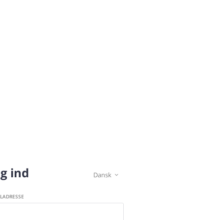
g ind
Dansk

ILADRESSE