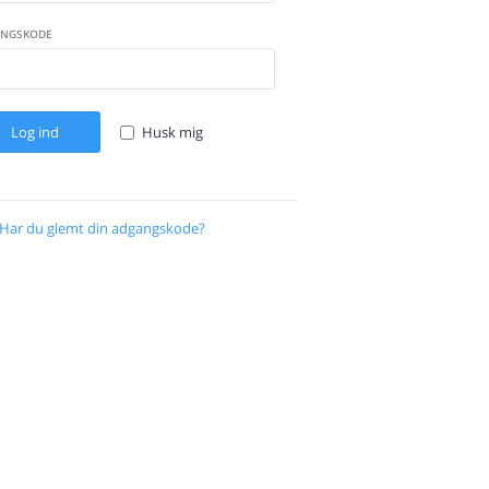
NGSKODE
Log ind
Husk mig
Har du glemt din adgangskode?
Gendan