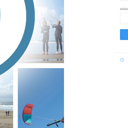
ADGA
